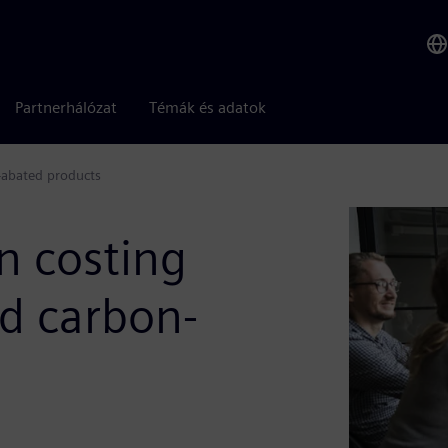
Partnerhálózat
Témák és adatok
n-abated products
n costing
nd carbon-