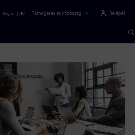
Támogatás és közösség
Belépés
Region
|
HU
K
S
s