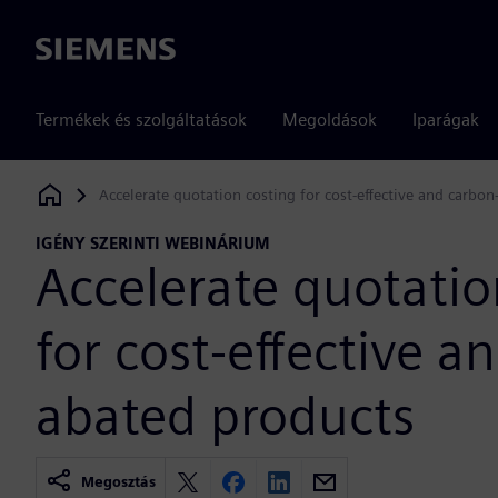
Siemens
Termékek és szolgáltatások
Megoldások
Iparágak
Accelerate quotation costing for cost-effective and carbo
Siemens Digital Industries Software
IGÉNY SZERINTI WEBINÁRIUM
Accelerate quotatio
for cost-effective a
abated products
Megosztás