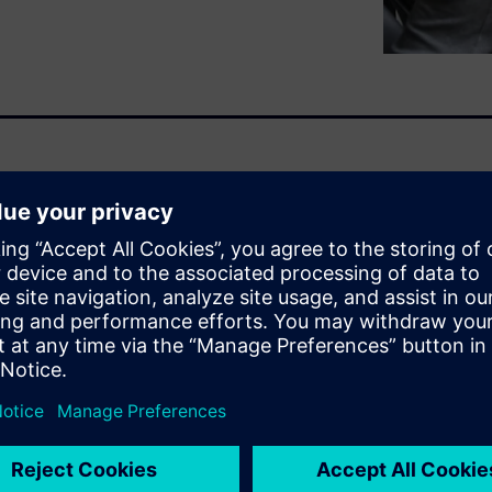
complexity of cost structures
ly, the high volume of data
racy and processing time for
ore transparency and
re required.
sting solution helps you
nents or complex product
Predictive