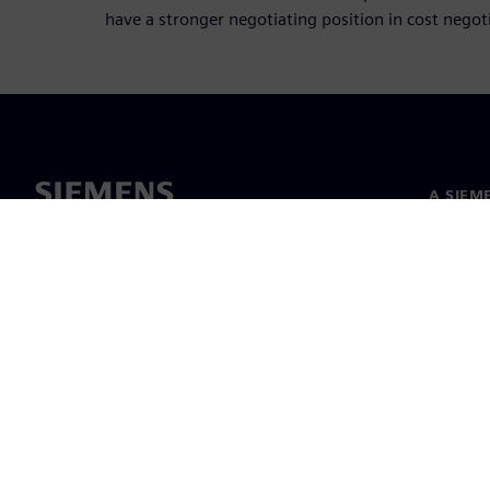
have a stronger negotiating position in cost negot
A SIEM
Rólunk
Vezetős
Hírek és
©
Siemens
2026