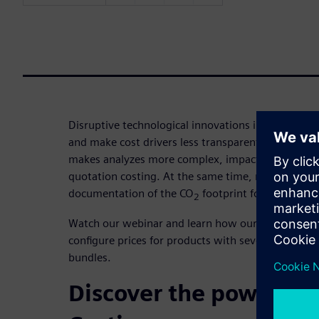
Disruptive technological innovations increase the 
and make cost drivers less transparent. Additional
makes analyzes more complex, impacting the accu
quotation costing. At the same time, more and m
documentation of the CO
footprint for products a
2
Watch our webinar and learn how our quotation co
configure prices for products with several compo
bundles.
Discover the power of 