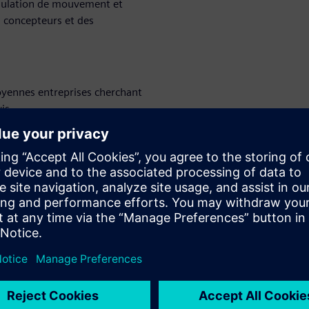
simulation de mouvement et
 concepteurs et des
moyennes entreprises cherchant
is
nt les responsables de la
 la productivité de ses
xplorer les outils et
acité dans ce rôle
ants
WARE