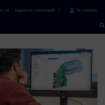
Support et communauté
Se connecter
on
|
FR
R
a
S