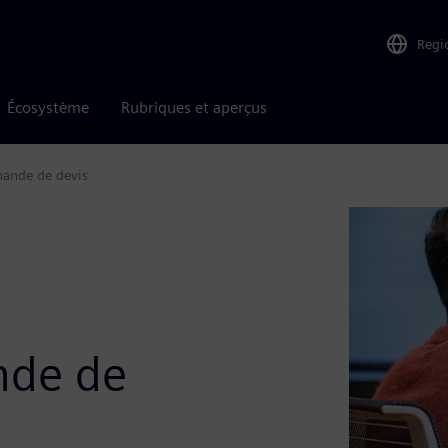
Regi
Écosystème
Rubriques et aperçus
mande de devis
e
nde de