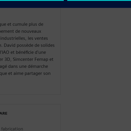
 Simulation mécanique
que et cumule plus de
ppement de nouveaux
ndustrielles, les ventes
e. David possède de solides
IAO et bénéficie d'une
ter 3D, Simcenter Femap et
gagé dans une démarche
que et aime partager son
WARE
 fabrication