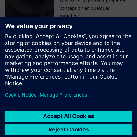
Lancez votre premier projet de
conception en quelques
minutes !
PLM sur le cloud -
Essai gratuit
Teamcenter X
Essai gratuit de 30 jours du
logiciel PLM le plus performant
du marché.