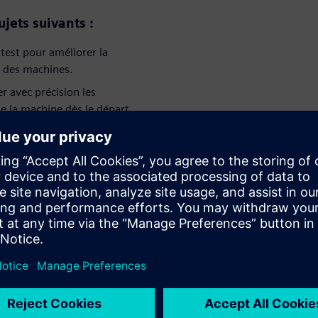
jets suivants :
 test pour améliorer la
ie des machines.
r avec précision les
e la machine dès le départ.
et permettez une formation
servitisation à l'aide de la
erie, aux directeurs de la
oncepteurs de machines, aux
novation technologique.
tête dans le domaine des