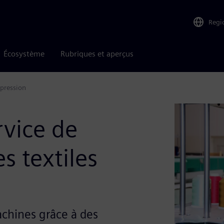
Regi
Écosystème
Rubriques et aperçus
mpression
rvice de
s textiles
chines grâce à des