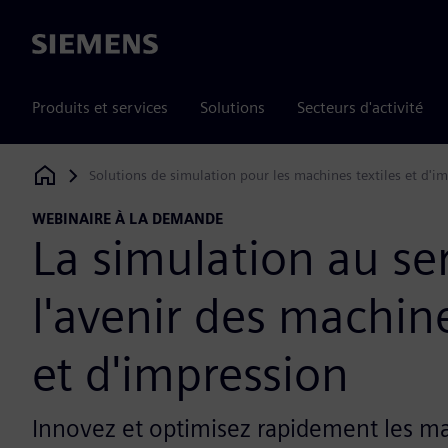
Siemens
Produits et services
Solutions
Secteurs d'activité
Solutions de simulation pour les machines textiles et d'i
Siemens Digital Industries Software
WEBINAIRE À LA DEMANDE
La simulation au se
l'avenir des machine
et d'impression
Innovez et optimisez rapidement les ma