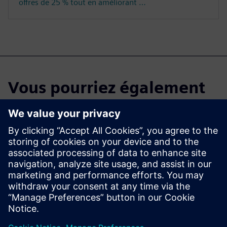
offres de 25 % tout en améliorant …
Vous pourriez également
être intéressé par :
Intelligence
artificielle
industrielle pour
Polarion
Analyser | Optimiser | Générer