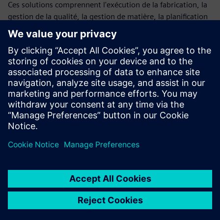
Ces solutions comprennent l'exécution de la fabrication, la
gestion de la qualité, la gestion de matière, la planification
et la répartition, ainsi que les capacités d'intelligence de la
fabrication, avec une connectivité directe avec les machines
et les chaînes de production.
En assistant à ce webinaire, vous découvrirez comment la
solution MOM développée conjointement par Siemens PLM
Software et Mentor's Valor aide les fabricants
d'électronique en leur permettant de réduire leurs délais de
commercialisation et de lancement de nouveaux produits,
tout en améliorant leur qualité globale et leur efficacité
industrielle.