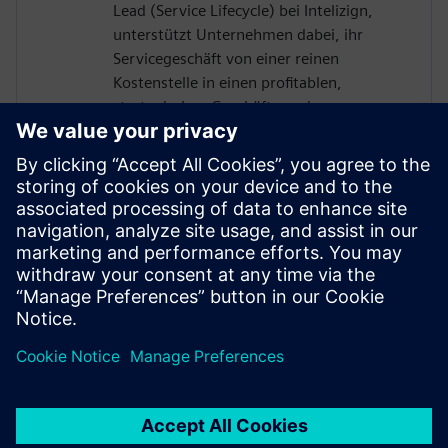
Lead (Service Lifecycle) bei Intelizign,
unterstützt Unternehmen dabei, ihr
Servicegeschäft von einer reinen
Kostenstelle in einen profitablen,
strategischen Geschäftszweig zu
entwickeln. Durch die Auflösung von
Datensilos und die nahtlose Einbindung
des Servicebereichs in den digitalen
Thread ermöglicht er erstklassige digitale
Serviceprozesse – und steigert damit die
operative Leistungsfähigkeit, die
Kundenzufriedenheit sowie die langfristige
Nachhaltigkeit der Service-Transformation.