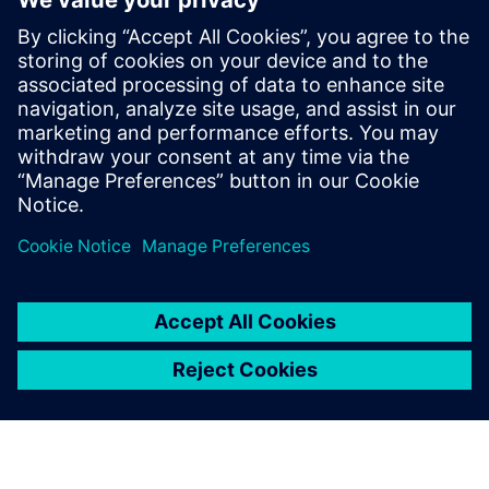
Vous trouverez tout un
éventail de ressources pour
vous familiariser avec l'UVM,
allant des kits téléchargeables,
de la documentation et des
exemples de code tirés du
Verification Methodology
Cookbook, et des forums de
l'Academy en passant par les
cours de formation en ligne.