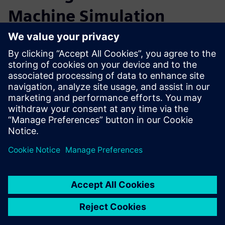
Machine Simulation
développée par Siemens
Aujourd'hui, ce sont les logiciels qui font tourner les
machines. C'est pourquoi, utiliser le jumeau numérique
d'une machine pour vos simulations peut vous faire gagner
énormément de temps sans épuiser vos ressources. Avec
Machine Simulation, les validations du logiciel de
l'automate se font dans un environnement géré avec une
stratégie de développement de produit entièrement
modulable.