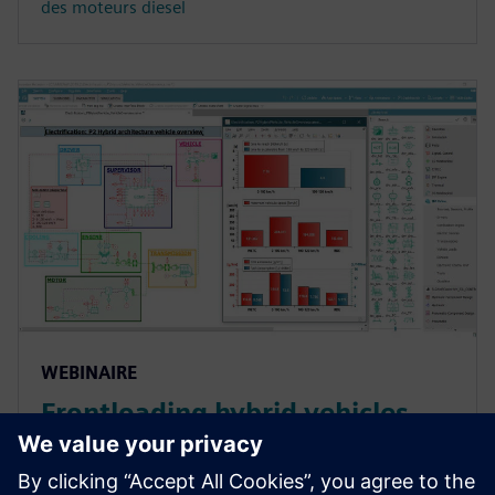
des moteurs diesel
WEBINAIRE
Frontloading hybrid vehicles
controls development and
calibration with multi-level