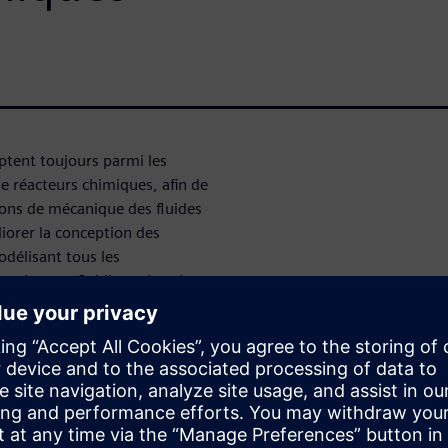
mptent toujours parmi les
de réacteurs chimiques, afin de
tions de mécanique des fluides
orer la conception des
odélisant tous les
coulement fluidique dans les
agitation hydrodynamique,
génieur principal en
ssus par lequel Solvay a pu
de la robustesse de Simcenter
miques d’un réacteur