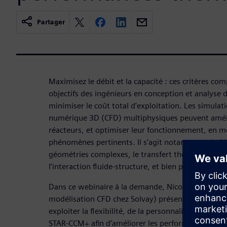
Partager
Maximisez le débit et la capacité : ces critères co
objectifs des ingénieurs en conception et analyse 
minimiser le coût total d’exploitation. Les simula
numérique 3D (CFD) multiphysiques peuvent améli
réacteurs, et optimiser leur fonctionnement, en m
phénomènes pertinents. Il s’agit notamment de l’é
géométries complexes, le transfert thermique, l’
l’interaction fluide-structure, et bien plus.
Dans ce webinaire à la demande, Nicolas Perret (in
modélisation CFD chez Solvay) présentera le proce
exploiter la flexibilité, de la personnalisation et 
STAR-CCM+ afin d’améliorer les performances ther