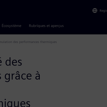
Regi
Écosystème
Rubriques et aperçus
 simulation des performances thermiques
é des
 grâce à
miques