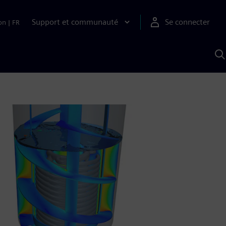
Support et communauté
Se connecter
on
|
FR
R
a
S