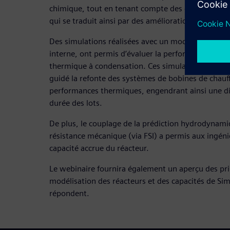
chimique, tout en tenant compte des contraintes 
qui se traduit ainsi par des améliorations du débit 
Des simulations réalisées avec un modèle de conde
interne, ont permis d’évaluer la performance des b
thermique à condensation. Ces simulations ont fou
guidé la refonte des systèmes de bobines de chauff
performances thermiques, engendrant ainsi une dim
durée des lots.
De plus, le couplage de la prédiction hydrodynamiq
résistance mécanique (via FSI) a permis aux ingénie
capacité accrue du réacteur.
Le webinaire fournira également un aperçu des pri
modélisation des réacteurs et des capacités de S
répondent.