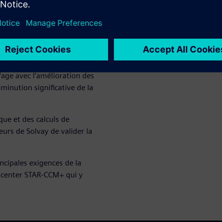
de conception mécanique, ce
et de la capacité globales.
nsation biphasé, calibré en
obines de chauffage à fluide
rni les informations qui ont
age avec l’amélioration des
inution significative de la
ue et des calculs de
urs de Solvay de valider la
ncipales exigences de la
imcenter STAR-CCM+ qui y