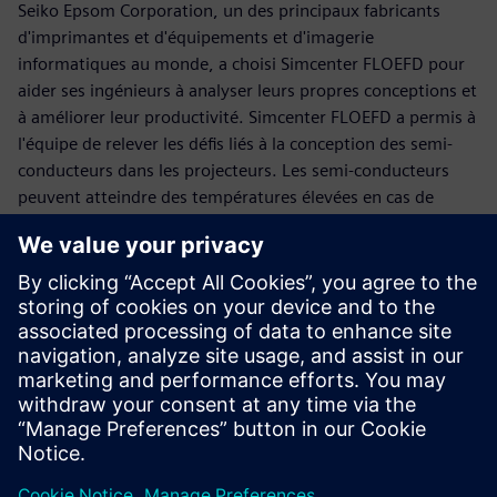
Seiko Epsom Corporation, un des principaux fabricants
d'imprimantes et d'équipements et d'imagerie
informatiques au monde, a choisi Simcenter FLOEFD pour
aider ses ingénieurs à analyser leurs propres conceptions et
à améliorer leur productivité. Simcenter FLOEFD a permis à
l'équipe de relever les défis liés à la conception des semi-
conducteurs dans les projecteurs. Les semi-conducteurs
peuvent atteindre des températures élevées en cas de
refroidissement naturel par l'air et sont généralement
conçus conformément à la norme industrielle d'atteinte de
60 %. Le savoir-faire et l'expérience des concepteurs ne
permettant pas d'atteindre facilement ce niveau, Simcenter
FLOEFD leur a permis de relever ce défi. Alors que certaines
pièces complexes nécessitaient des connaissances
spécialisées en matière d'analyse, pour d'autres, comme le
système de refroidissement de l'air de l'enceinte, il était
possible de se passer complètement des tests, puisque les
utilisateurs avaient confiance en l'exactitude des résultats
obtenus avec FLOEFD.