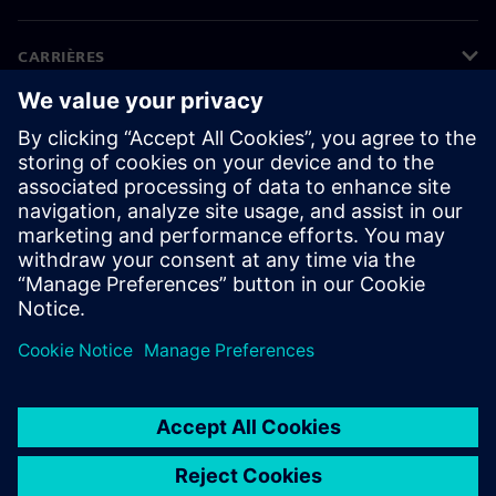
CARRIÈRES
©
Siemens
2026
Informations sur l'entreprise
Protection des données
Avis relatif aux cookies
Conditions d'utilisation
ID numérique
Lanceurs d’alerte