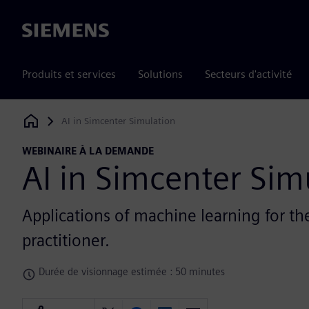
Siemens
Produits et services
Solutions
Secteurs d'activité
AI in Simcenter Simulation
Siemens Digital Industries Software
WEBINAIRE À LA DEMANDE
AI in Simcenter Sim
Applications of machine learning for th
practitioner.
Durée de visionnage estimée : 50 minutes