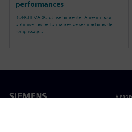
performances
RONCHI MARIO utilise Simcenter Amesim pour
optimiser les performances de ses machines de
remplissage...
À PROP
À propo
Directi
Actualit