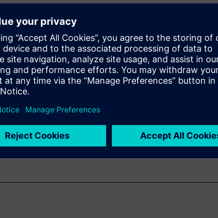
 machine learning can benefit
) practical use cases and
ant
WARE
Product Management)