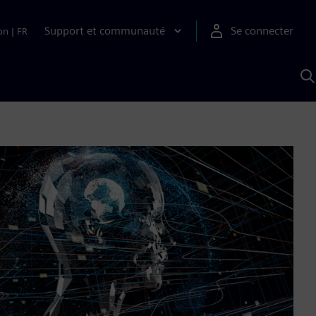
Support et communauté
Se connecter
on
|
FR
R
a
S