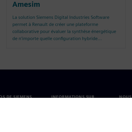
Amesim
La solution Siemens Digital Industries Software
permet à Renault de créer une plateforme
collaborative pour évaluer la synthèse énergétique
de n'importe quelle configuration hybride...
OS DE SIEMENS
INFORMATIONS SUR
NOUS
L'ENTREPRISE
s de nous
Conta
Entreprise
on
Nos b
Relations investisseurs
és et presse