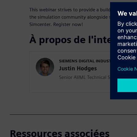
This webinar strives to provide a build-up for how
the simulation community alongside some (of many
Simcenter. Register now!
À propos de l'interven
SIEMENS DIGITAL INDUSTRIES SOFT
Justin Hodges
Senior AI/ML Technical Specialist (
Ressources associées