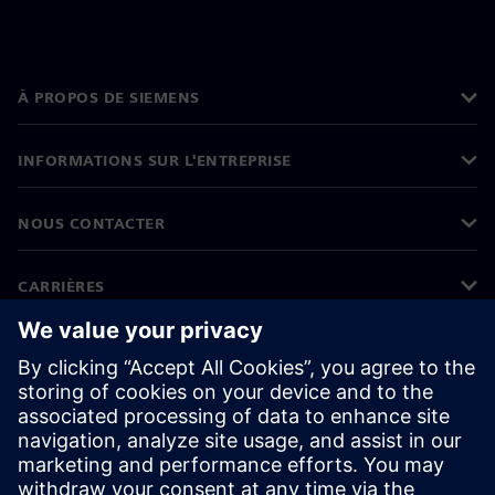
À PROPOS DE SIEMENS
INFORMATIONS SUR L'ENTREPRISE
NOUS CONTACTER
CARRIÈRES
©
Siemens
2026
Informations sur l'entreprise
Protection des données