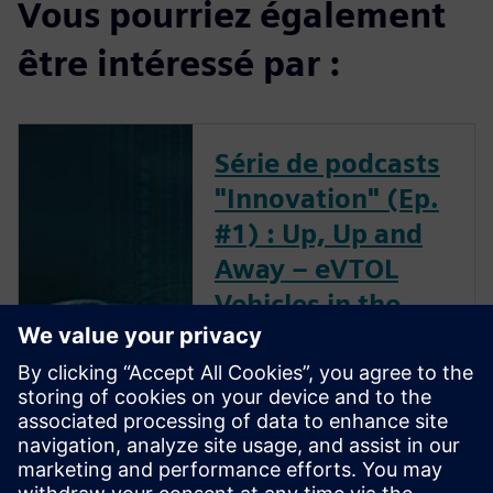
Vous pourriez également
être intéressé par :
Série de podcasts
"Innovation" (Ep.
#1) : Up, Up and
Away – eVTOL
Vehicles in the
Age of Digital
Transformation
Le podcast "Siemens Talking
Aerospace Today" est consacré
à l'innovation et au