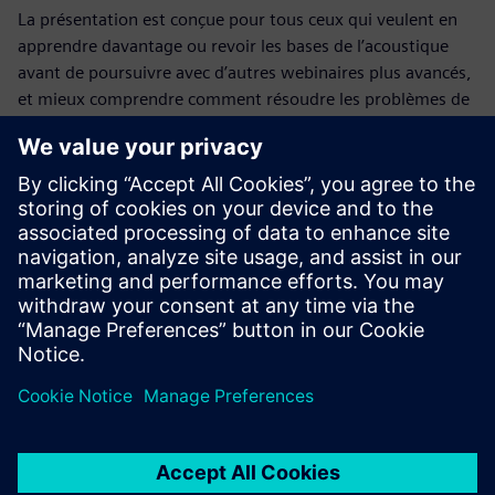
La présentation est conçue pour tous ceux qui veulent en
apprendre davantage ou revoir les bases de l’acoustique
avant de poursuivre avec d’autres webinaires plus avancés,
et mieux comprendre comment résoudre les problèmes de
bruit.
Familiarisez-vous avec les sujets suivants :
Qu’est-ce que le son ?
Quelle est la gamme auditive humaine ?
L’échelle des décibels
Octaves
Pondération acoustique
Champ acoustique