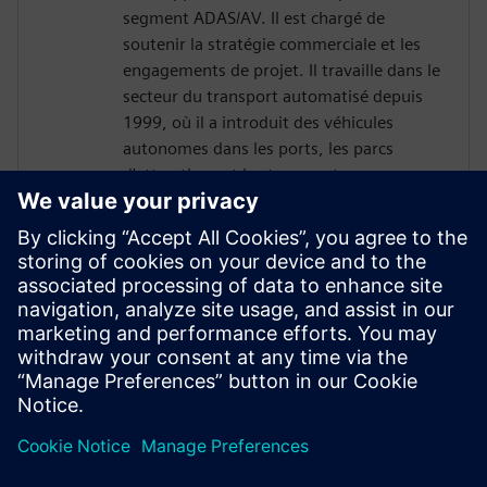
segment ADAS/AV. Il est chargé de
soutenir la stratégie commerciale et les
engagements de projet. Il travaille dans le
secteur du transport automatisé depuis
1999, où il a introduit des véhicules
autonomes dans les ports, les parcs
d'attractions et les transports en commun.
Chez 2getthere, il a été notamment
responsable de la mise en place de
navettes autonomes à Masdar City (Abu
Dhabi), au Business Park Rivium (Pays-
Bas) et à l'aéroport de Bruxelles
(Belgique). Robbert est titulaire d'une
maîtrise de l'université commerciale de
Nyenrode, aux Pays-Bas.