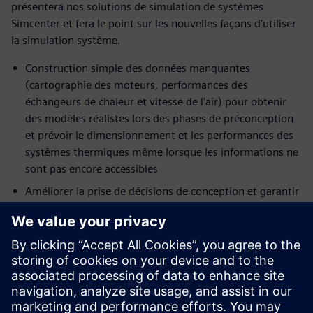
présentera nos solutions de simulation de systèmes
Simcenter et fera le point sur les nouvelles façons d'utiliser
la simulation système.
Construction simple des données manquantes
(cartographie des moteurs, performances des
échangeurs de chaleur et vitesse de l'air) pour obtenir
des modèles réalistes lors des phases de préconception
et prévoir le dimensionnement et les performances des
systèmes thermiques même lorsque les informations ne
sont pas encore accessibles
Améliorer la prise de décisions de conception et garantir
la sécurité des systèmes tout en équilibrant les
différentes contraintes (coûts, temps, exigences de
conception, économie de carburant...)
Améliorez la structure de votre moteur et de votre
véhicule en fonction de vos besoins en gestion
thermique, dès la première étape de votre cycle de