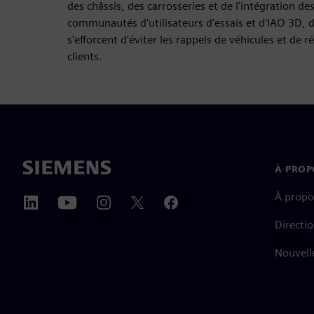
des châssis, des carrosseries et de l'intégration des 
communautés d'utilisateurs d'essais et d'IAO 3D, d
s'efforcent d'éviter les rappels de véhicules et de 
clients.
À PROP
À propo
Directi
Nouvell