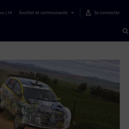
Soutien et communauté
Se connecter
ion
|
FR
R
a
S
A