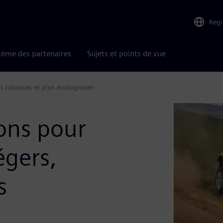
Reg
tème des partenaires
Sujets et points de vue
us robustes et plus écologiques
ons pour
égers,
s