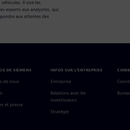
véhicules. Il vise les
es experts aux analystes, qui
répondre aux attentes des
OS DE SIEMENS
INFOS SUR L'ENTREPRISE
COMM
s de nous
Entreprise
Coord
on
Relations avec les
Burea
investisseurs
es et presse
Stratégie