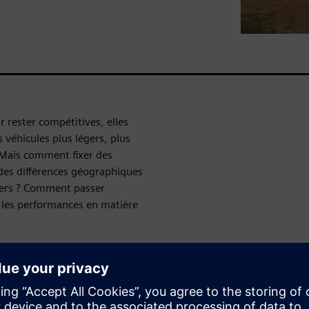
r rester compétitives, elles
 véhicules plus légers, plus
 Mais comment fixer des
 des différences géographiques
gers ? Comment passer
r les performances en matière
liquons comment élaborer des
 stades de la conception. Nos
ement, de l'acquisition,
x charges sur route, la