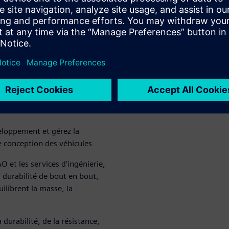
 de la fatigue, jusqu'à
urabilité.
 et
ules, même avec un kilométrage
 des fluctuations du marché
 l'électrification des
veloppement et gérez la
e conception des véhicules
O et les services d'ingénierie,
 durabilité de bout en bout,
ilibrent la masse, la
durabilité, de la résistance,