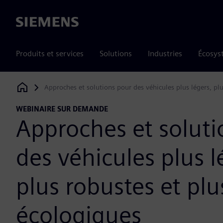
Siemens
Produits et services
Solutions
Industries
Écosys
Approches et solutions pour des véhicules plus légers, pl
Siemens Digital Industries Software
WEBINAIRE SUR DEMANDE
Approches et soluti
des véhicules plus l
plus robustes et plu
écologiques