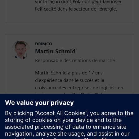
sur la façon dont Polarion peut favoriser
l'efficacité dans le secteur de l'énergie.
DRIMCO
Martin Schmid
Responsable des relations de marché
Martin Schmid a plus de 17 ans
d'expérience dans le succès et la
croissance des entreprises de logiciels en
tant que service (SaaS). Au fil de sa
carrière, il a collaboré avec des
organisations mondiales de premier plan
dans divers secteurs industriels. En tant
que responsable des relations de marché
chez DRIMCO, Martin est chargé des