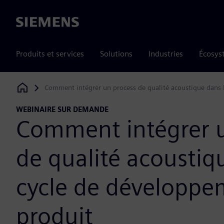
Siemens
Produits et services
Solutions
Industries
Écosys
Comment intégrer un process de qualité acoustique dans 
Siemens Digital Industries Software
WEBINAIRE SUR DEMANDE
Comment intégrer u
de qualité acoustiq
cycle de développe
produit