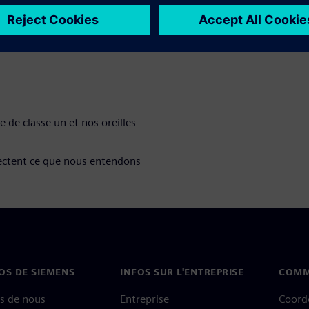
us
 de classe un et nos oreilles
ectent ce que nous entendons
OS DE SIEMENS
INFOS SUR L'ENTREPRISE
COMM
s de nous
Entreprise
Coord