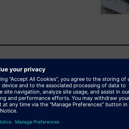
mmence par des mesures
ont analysées au moyen
ser et d’évaluer
 critères de qualité sonore.
choacoustique, qui prend en
. Une évaluation subjective
e à établir un lien
 sons, les variantes de