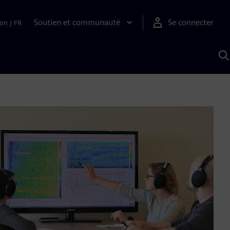
Soutien et communauté
Se connecter
ion
|
FR
R
a
S
A