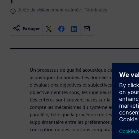
Durée de visionnement estimée : 18 minutes
Partager
Un processus de qualité acoustique classique co
acoustiques binaurales. Les données recueillies s
d’évaluations objectives et subjectives. Afin de clas
objectivement les sons, les ingénieurs utilisent des
Ces critères sont souvent basés sur la théorie psy
compte les mécanismes du système auditif humain
parallèle, telle que la procédure de test de jury, aid
supplémentaire entre les préférences pour certains
conception ou des solutions comparatives.