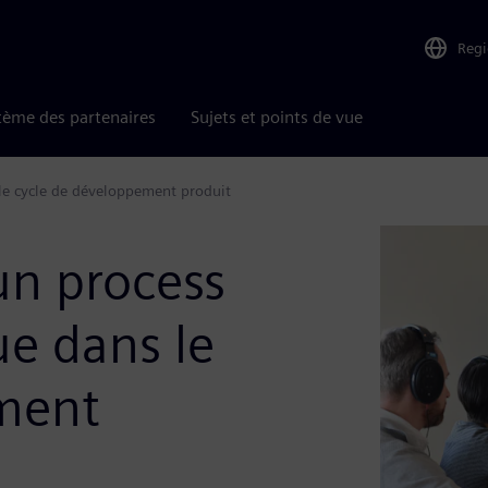
Reg
tème des partenaires
Sujets et points de vue
le cycle de développement produit
n process
ue dans le
ment