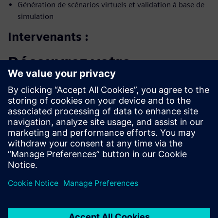
Génération de scénarios virtuels et validation à base de
simulation
Intervenants :
Découvrez votre
conférencier
SIEMENS DIGITAL INDUSTRIES SOFTWARE
François Gerard
Directeur du développement des services
d’ingénierie