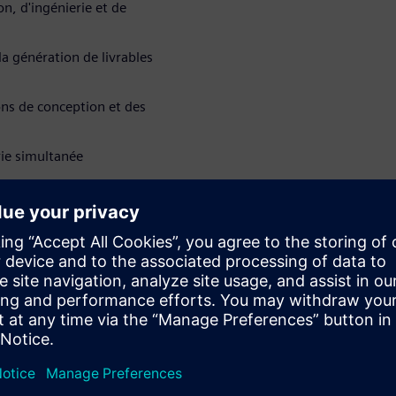
n, d'ingénierie et de
a génération de livrables
ons de conception et des
rie simultanée
geants, concepteurs et
ouhaitent exploiter
alisée.
nciers
WARE