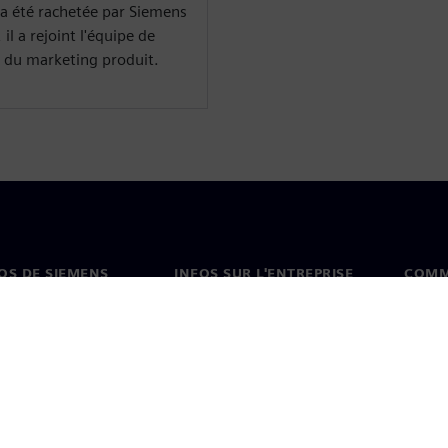
 a été rachetée par Siemens
l a rejoint l'équipe de
 du marketing produit.
OS DE SIEMENS
INFOS SUR L'ENTREPRISE
COMM
s de nous
Entreprise
Coord
on
Relations avec les
Burea
investisseurs
es et presse
Stratégie