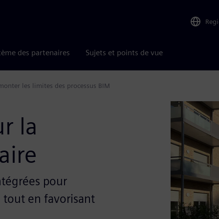
Reg
tème des partenaires
Sujets et points de vue
rmonter les limites des processus BIM
r la
aire
ntégrées pour
 tout en favorisant