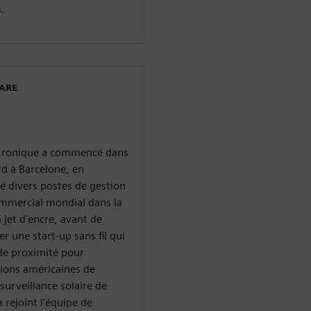
s.
WARE
ectronique a commencé dans
d à Barcelone, en
pé divers postes de gestion
mmercial mondial dans la
jet d'encre, avant de
r une start-up sans fil qui
 de proximité pour
ations américaines de
urveillance solaire de
 rejoint l'équipe de