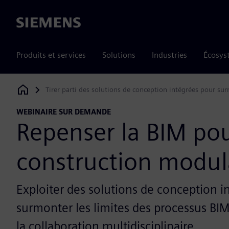
Siemens
Produits et services
Solutions
Industries
Écosys
Tirer parti des solutions de conception intégrées pour su
Siemens Digital Industries Software
WEBINAIRE SUR DEMANDE
Repenser la BIM pou
construction modul
Exploiter des solutions de conception i
surmonter les limites des processus BIM
la collaboration multidisciplinaire