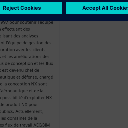
ur NX Design, spécialisé
'énergie et des services
1997 pour soutenir l'équipe
n effectuant des
lisant des analyses
nt l'équipe de gestion des
boration avec les clients
s et les améliorations des
s de conception et les flux
k est devenu chef de
autique et défense, chargé
de la conception NX sont
l'aéronautique et de la
 possibilité d'exploiter NX
 de produit NX pour
 publics. Actuellement,
 les domaines de la
s flux de travail AEC/BIM