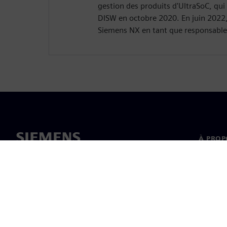
gestion des produits d'UltraSoC, qui
DISW en octobre 2020. En juin 2022, i
Siemens NX en tant que responsable
À PROP
À propo
Directi
Nouvell