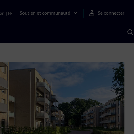
Soutien et communauté
Se connecter
ion
|
FR
R
a
S
A