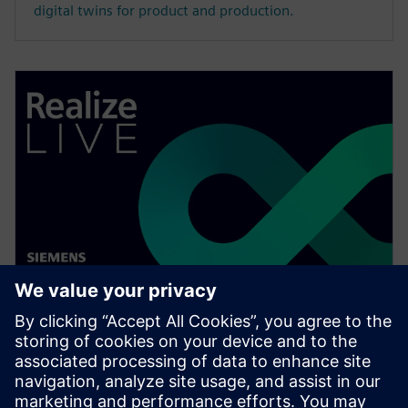
digital twins for product and production.
WEBINAR
Digitalizing the wire harness
business