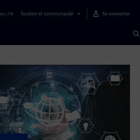
Soutien et communauté
Se connecter
ion
|
FR
R
a
S
A