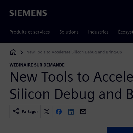
Siemens
Produits et services
Solutions
Industries
Écosys
New Tools to Accelerate Silicon Debug and Bring-Up
Siemens Digital Industries Software
WEBINAIRE SUR DEMANDE
New Tools to Accele
Silicon Debug and 
Partager