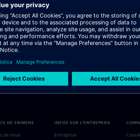
by viewing this webinar
ystem-on-chip (SoC) design for
e speakers will discuss IJTAG
raFLEX ATE.
OS DE SIEMENS
INFOS SUR L'ENTREPRISE
COMM
s de nous
Entreprise
Coord