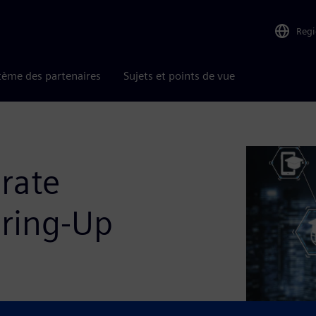
Reg
tème des partenaires
Sujets et points de vue
rate
Bring-Up