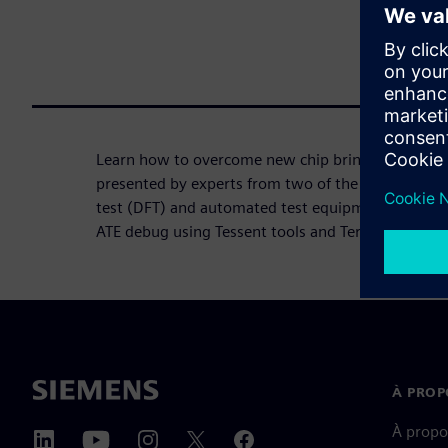
Learn how to overcome new chip bring-up issues 
presented by experts from two of the leaders in s
test (DFT) and automated test equipment (ATE). Th
ATE debug using Tessent tools and Teradyne’s Ult
À PROP
À propo