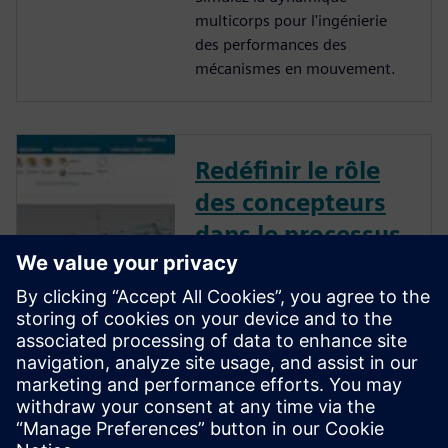
multicorps pour l'ingénierie
des performances des
mécanismes en mouvement.
Redéfinir le rôle
des concepteurs
dans le processus
de demande de
devis
Siemens NX permet aux
concepteurs d'animer sans
effort des modèles
conceptuels, de valider des
mouvements complexes et de