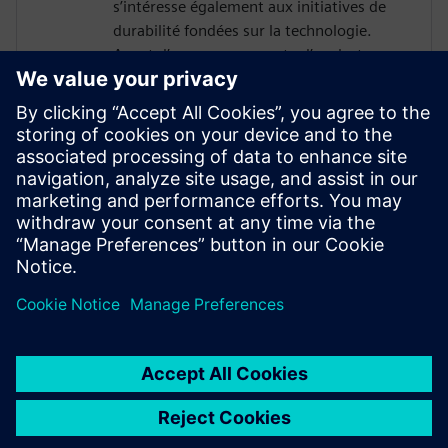
s’intéresse également aux initiatives de
durabilité fondées sur la technologie.
Avant d’occuper son poste d’analyste
industriel, Arvind a travaillé dans la
gestion de produits dans le domaine de la
simulation et de la conception assistée par
ordinateur. Au sein de l’équipe d’analystes
de Lifecycle Insights, Arvind apporte son
indépendance et sa perspicacité sur la
transformation numérique dans le
domaine de la conception