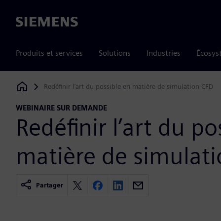
Siemens
Produits et services
Solutions
Industries
Écosys
Redéfinir l’art du possible en matière de simulation CFD
Siemens Digital Industries Software
WEBINAIRE SUR DEMANDE
Redéfinir l’art du po
matière de simulat
Partager