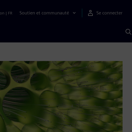
Soutien et communauté
Se connecter
ion
|
FR
R
a
S
A