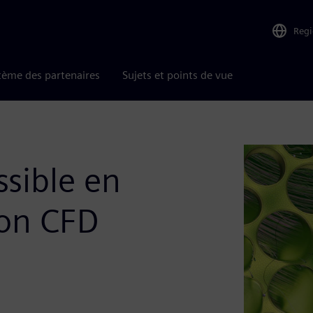
Reg
tème des partenaires
Sujets et points de vue
ssible en
ion CFD