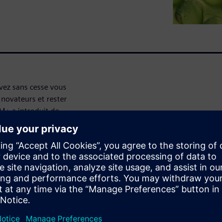
ez sans cesse vous
 novateurs et rester
M+ a introduit de
our faire de la conception
mpagner dans le
ants.
e mois, Simcenter STAR-CCM+
tionnalités et améliorations.
 demande vous montrera
met d’élargir rapidement le
lement la cadence des