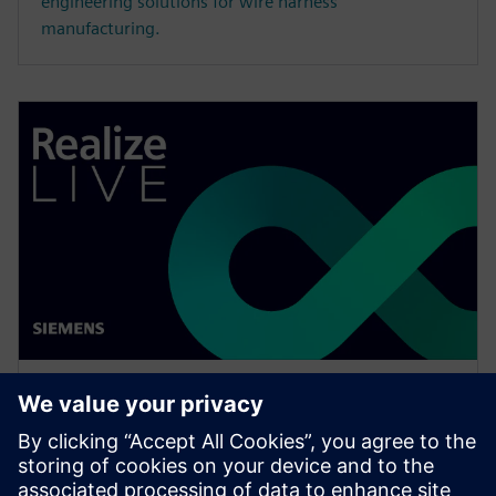
engineering solutions for wire harness
manufacturing.
WEBINAR
Network design software for
E/E systems in heavy