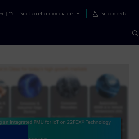
Soutien et communauté
Se connecter
ion
|
FR
R
a
S
A