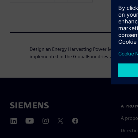
Design an Energy Harvesting Power Management un
implemented in the GlobalFoundries 22FDX® Tech
À PROP
À propo
Directi