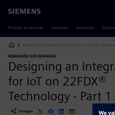
Siemens
Produits et services
Solutions
Industries
Écosys
Designing an Integrated PMU for IoT on 22FDX® Technolog
Siemens Digital Industries Software
WEBINAIRE SUR DEMANDE
Designing an Integ
for IoT on 22FDX®
Technology - Part 1
Partager