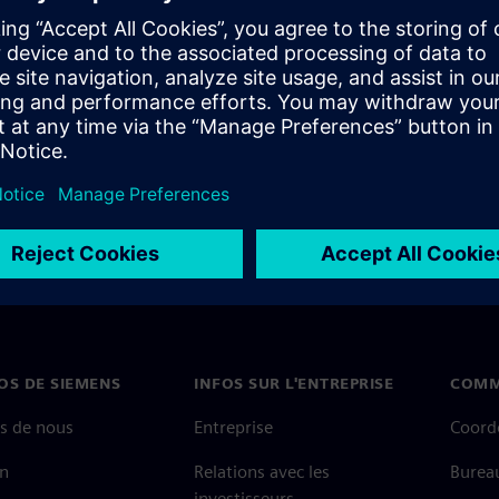
it in Tanner tools,
nology.
OS DE SIEMENS
INFOS SUR L'ENTREPRISE
COMM
s de nous
Entreprise
Coord
on
Relations avec les
Burea
investisseurs