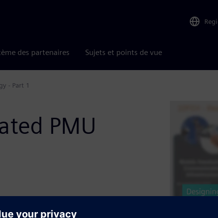
Reg
tème des partenaires
Sujets et points de vue
y - Part 1
rated PMU