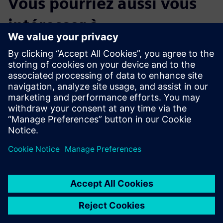
Vous pourriez aussi vous
intéresser à...
PLM sur le cloud -
Essai gratuit
Teamcenter X
Essai gratuit de 30 jours du
logiciel PLM le plus performant
du marché.