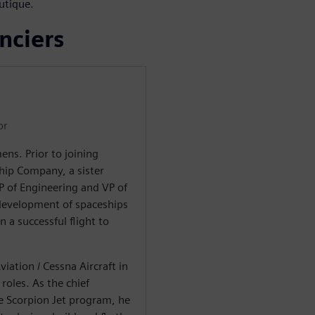
utique.
nciers
or
ens. Prior to joining
hip Company, a sister
P of Engineering and VP of
evelopment of spaceships
 a successful flight to
iation / Cessna Aircraft in
oles. As the chief
e Scorpion Jet program, he