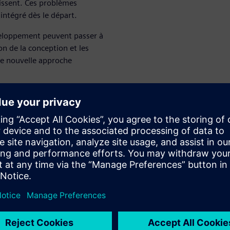
âtissent. Ces problèmes
intégré dès le départ.
veloppement peuvent passer à
on de la conception et les
Une nouvelle approche
uits agile
 de développement. En optant
on et la validation des
rmet aux fabricants
s programmes en leur donnant
es dans chaque sprint
 continuellement. À la fin du
nt déjà testé virtuellement.
les capacités peuvent être
pement, pour s'adapter aux