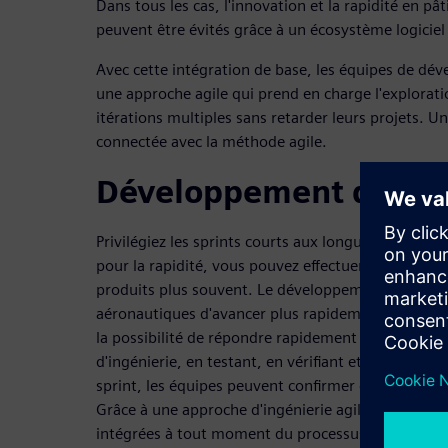
Dans tous les cas, l'innovation et la rapidité en p
peuvent être évités grâce à un écosystème logiciel 
Avec cette intégration de base, les équipes de dé
une approche agile qui prend en charge l'explorati
itérations multiples sans retarder leurs projets. 
connectée avec la méthode agile.
Développement de prod
Privilégiez les sprints courts aux longues phases
pour la rapidité, vous pouvez effectuer la vérificati
produits plus souvent. Le développement agile pe
aéronautiques d'avancer plus rapidement dans le
la possibilité de répondre rapidement aux exigenc
d'ingénierie, en testant, en vérifiant et en validant
sprint, les équipes peuvent confirmer ce qu'elles o
Grâce à une approche d'ingénierie agile, de nouvel
intégrées à tout moment du processus de dévelop