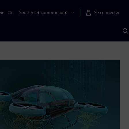
Soutien et communauté
Se connecter
ion
|
FR
R
a
S
A