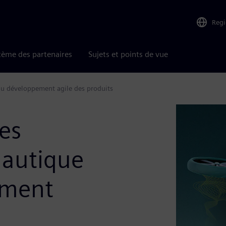
Reg
tème des partenaires
Sujets et points de vue
 au développement agile des produits
les
nautique
ement