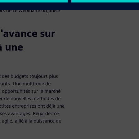
tour d'information constant
lors de ce webinaire organisé
'avance sur
à une
c des budgets toujours plus
ovants. Une multitude de
s opportunités sur le marché
ter de nouvelles méthodes de
ites entreprises ont déjà une
 ses avantages. Regardez ce
gile, allié à la puissance du