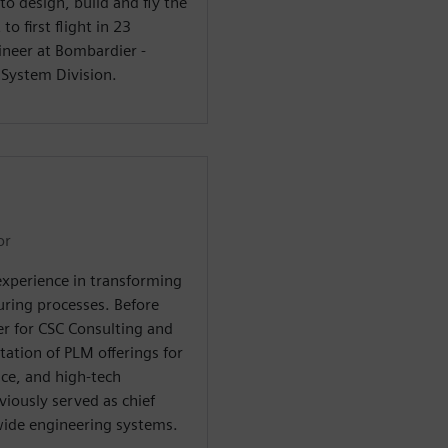
to design, build and fly the
o first flight in 23
ineer at Bombardier -
 System Division.
or
experience in transforming
ring processes. Before
r for CSC Consulting and
ation of PLM offerings for
ce, and high-tech
iously served as chief
wide engineering systems.