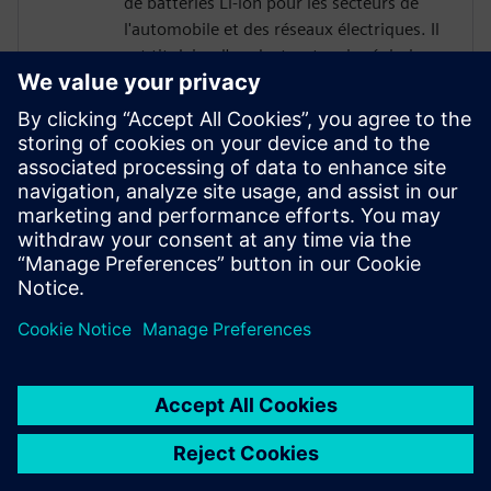
de batteries Li-ion pour les secteurs de
l'automobile et des réseaux électriques. Il
est titulaire d'un doctorat en ingénierie
des matériaux du Massachusetts Institute
of Technology et est l'auteur de
15 publications évaluées par des pairs
dans le domaine des batteries Li-ion. Il a
reçu le prix Norman Hackerman Young
Author Award 2014 (Electrochemical
Society) et le prix SAE's Outstanding Oral
Presentation Award (en 2018).