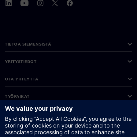
TIETOA SIEMENSISTÄ
YRITYSTIEDOT
OTA YHTEYTTÄ
TYÖPAIKAT
©
Siemens
2026
Yritystiedot