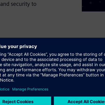
 and security to
nd beverage
ed network architectures
nments. Discover how to: