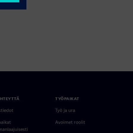
YHTEYTTÄ
TYÖPAIKAT
stiedot
Työ ja ura
paikat
Avoimet roolit
anlaajuisesti