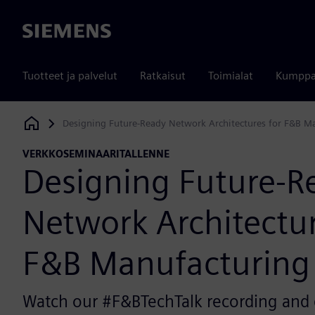
Siemens
Tuotteet ja palvelut
Ratkaisut
Toimialat
Kumppa
Designing Future-Ready Network Architectures for F&B M
Siemens Digital Industries Software
VERKKOSEMINAARITALLENNE
Designing Future-R
Network Architectur
F&B Manufacturing
Watch our #F&BTechTalk recording and 