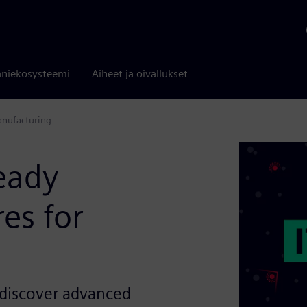
niekosysteemi
Aiheet ja oivallukset
anufacturing
eady
es for
discover advanced