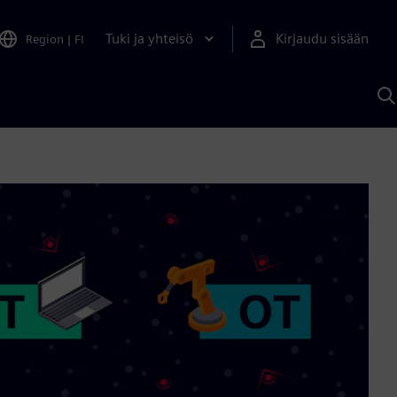
Tuki ja yhteisö
Kirjaudu sisään
Region
|
FI
H
S
A
a