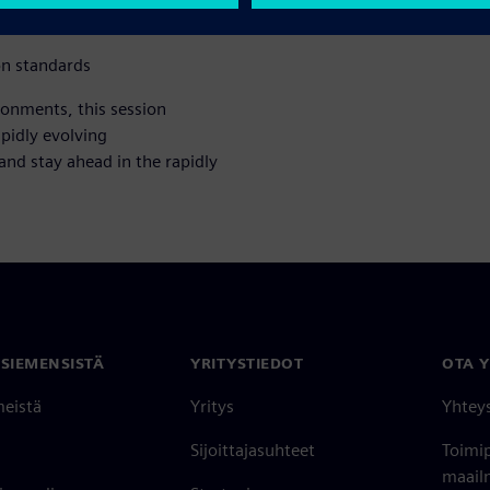
on standards
ronments, this session
apidly evolving
and stay ahead in the rapidly
 SIEMENSISTÄ
YRITYSTIEDOT
OTA 
meistä
Yritys
Yhtey
Sijoittajasuhteet
Toimi
maailm