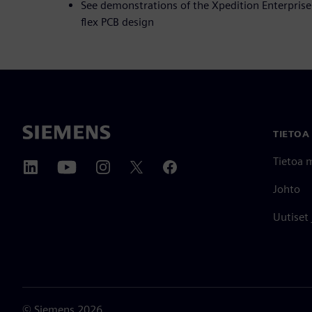
See demonstrations of the Xpedition Enterprise 
flex PCB design
TIETOA
Tietoa 
Johto
Uutiset
©
Siemens
2026