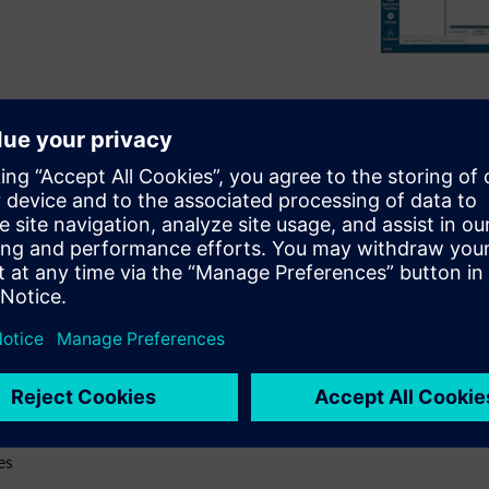
brief review of the history of
both the benefits and the
ical tips and best practices
practices include
 suite, which help illustrate
gn webinar will:
ry
 with rigid flex design
es