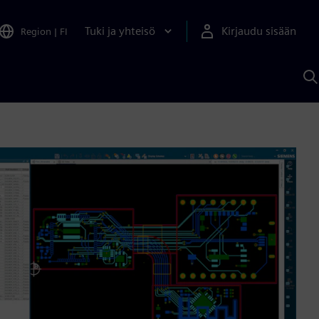
Tuki ja yhteisö
Kirjaudu sisään
Region
|
FI
H
S
A
a