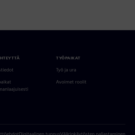
YHTEYTTÄ
TYÖPAIKAT
stiedot
Työ ja ura
paikat
Avoimet roolit
anlaajuisesti
ttöehdot
Digitaalinen tunnus
Väärinkäytösten paljastaminen