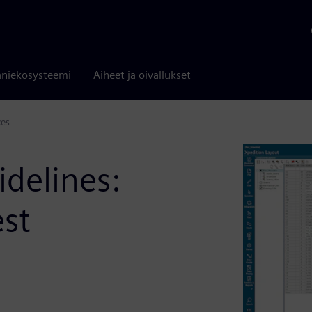
niekosysteemi
Aiheet ja oivallukset
ces
idelines:
est