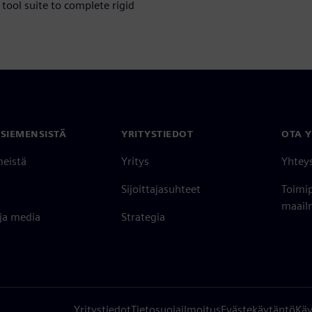
tool suite to complete rigid
 SIEMENSISTÄ
YRITYSTIEDOT
OTA 
meistä
Yritys
Yhtey
Sijoittajasuhteet
Toimi
maailm
 ja media
Strategia
Yritystiedot
Tietosuojailmoitus
Evästekäytäntö
Käy