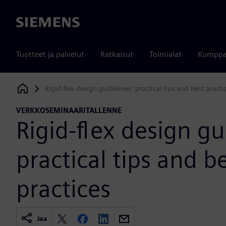
Siemens
Tuotteet ja palvelut
Ratkaisut
Toimialat
Kumppa
Rigid-flex design guidelines: practical tips and best practi
Siemens Digital Industries Software
VERKKOSEMINAARITALLENNE
Rigid-flex design gu
practical tips and b
practices
Jaa