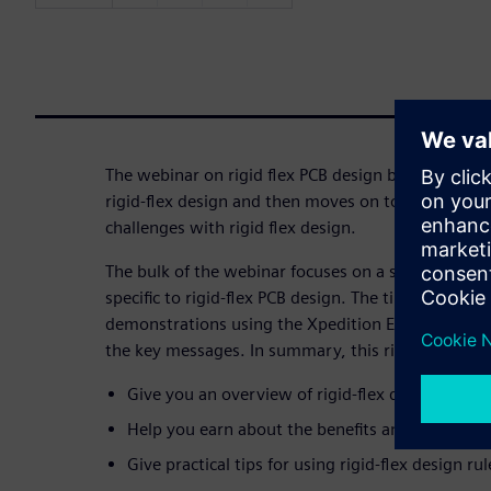
The webinar on rigid flex PCB design begins with a 
rigid-flex design and then moves on to examining 
challenges with rigid flex design.
The bulk of the webinar focuses on a series of pract
specific to rigid-flex PCB design. The tips and best 
demonstrations using the Xpedition Enterprise tool
the key messages. In summary, this rigid-flex desi
Give you an overview of rigid-flex design histo
Help you earn about the benefits and challenges
Give practical tips for using rigid-flex design rul