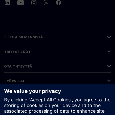
TIETOA SIEMENSISTÄ
YRITYSTIEDOT
OTA YHTEYTTÄ
TYÖPAIKAT
©
Siemens
2026
Yritystiedot