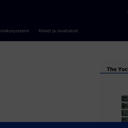
niekosysteemi
Aiheet ja oivallukset