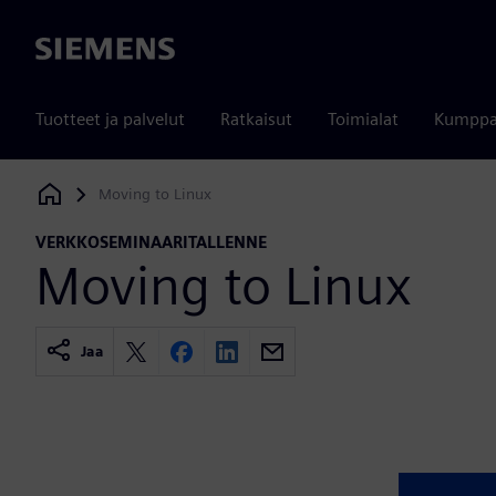
Siemens
Tuotteet ja palvelut
Ratkaisut
Toimialat
Kumppa
Moving to Linux
Siemens Digital Industries Software
VERKKOSEMINAARITALLENNE
Moving to Linux
Jaa