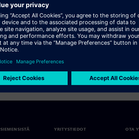
inux for embedded projects.
rs through the decision-
inar provides practical
he trade-offs of moving to OSS
ng a Linux distribution.
 SIEMENSISTÄ
YRITYSTIEDOT
OTA 