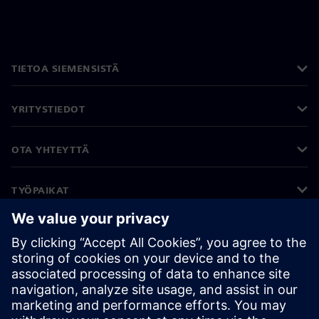
TIETOA SIEMENSISTÄ
YRITYSTIEDOT
OTA YHTEYTTÄ
TYÖPAIKAT
©
Siemens
2026
Yritystiedot
Tietosuojailmoitus