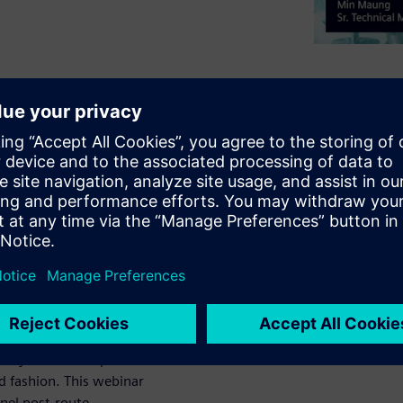
it SerDes channels
the most detailed
s can’t anticipate
uirements can still
uldn’t have been
 makes post-route
led and analyzed
t process to be
nalyzed for compliance
 fashion. This webinar
nnel post-route