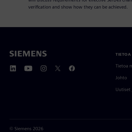
verification and show how they can be achieved.
TIETOA
Tietoa 
Johto
Uutiset
©
Siemens
2026