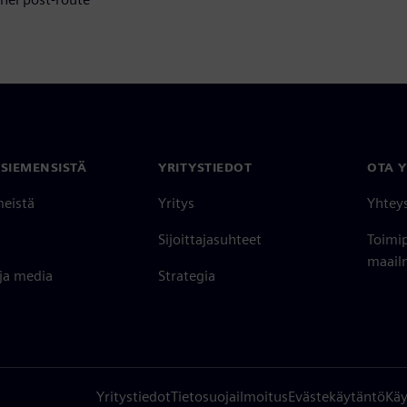
 SIEMENSISTÄ
YRITYSTIEDOT
OTA 
meistä
Yritys
Yhtey
Sijoittajasuhteet
Toimi
maailm
 ja media
Strategia
Yritystiedot
Tietosuojailmoitus
Evästekäytäntö
Käy