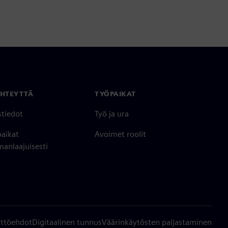
YHTEYTTÄ
TYÖPAIKAT
stiedot
Työ ja ura
paikat
Avoimet roolit
anlaajuisesti
ttöehdot
Digitaalinen tunnus
Väärinkäytösten paljastaminen