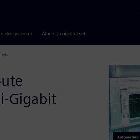
niekosysteemi
Aiheet ja oivallukset
nnels
oute
ti-Gigabit