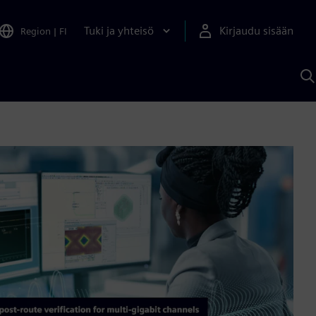
Tuki ja yhteisö
Kirjaudu sisään
Region
|
FI
H
S
A
a