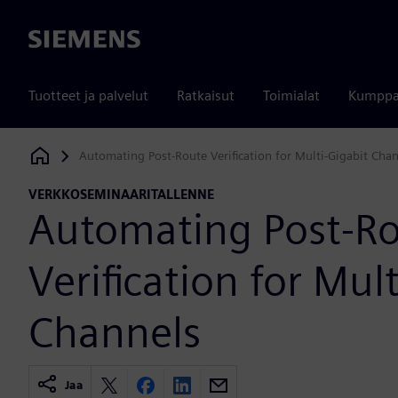
Siemens
Tuotteet ja palvelut
Ratkaisut
Toimialat
Kumppa
Automating Post-Route Verification for Multi-Gigabit Cha
Siemens Digital Industries Software
VERKKOSEMINAARITALLENNE
Automating Post-R
Verification for Mul
Channels
Jaa