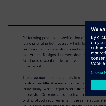
Performing post-layout verification of multi-gigab
is a challenging but necessary task, because even 
pre-layout simulation studies and routing guideline
everything. Designs that meet detailed routing req
fail due to discontinuities and resonances that co
anticipated.
The large numbers of channels in modern designs
verification difficult – each channel must be mode
individually, which requires an automated, efficien
successful. Once modeled, each channel must be a
with protocol requirements in the same automated
will discuss requirements for effective SerDes cha