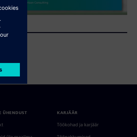
E ÜHENDUST
KARJÄÄR
kt
Töökohad ja karjäär
rid üle maailma
Tööpakkumised