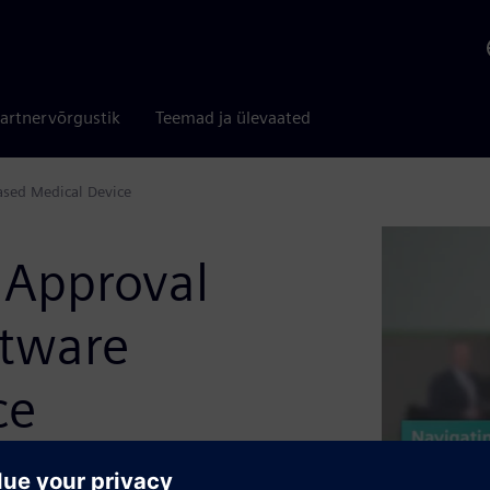
artnervõrgustik
Teemad ja ülevaated
ased Medical Device
 Approval
ftware
ce