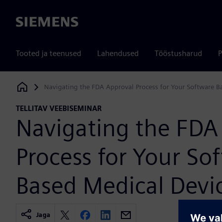
Siemens
Tooted ja teenused
Lahendused
Tööstusharud
P
Navigating the FDA Approval Process for Your Software B
Siemens Digital Industries Software
TELLITAV VEEBISEMINAR
Navigating the FDA
Process for Your So
Based Medical Devi
Jaga