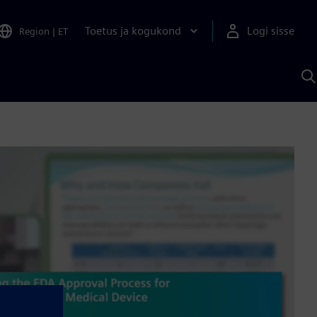
Toetus ja kogukond
Logi sisse
Region
|
ET
O
S
A