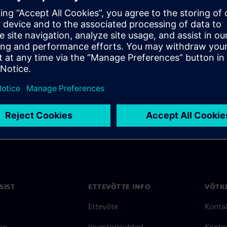
 product development
ath to market with a focus on
SIST
ETTEVÕTTE INFO
VÕTK
Ettevõte
Konta
ne
Investorisuhted
Konto