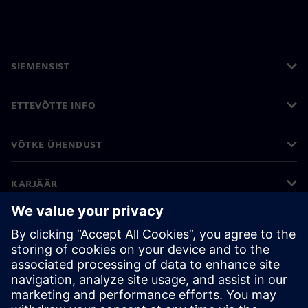
SIEMENSIST
ETTEVÕTTE INFO
VÕTKE ÜHENDUST
KARJÄÄR
©
Siemens
2026
Ettevõtte teave
Privaatsusteade