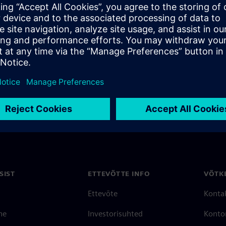
the Visualizer Debug
SIST
ETTEVÕTTE INFO
VÕTK
Ettevõte
Konta
ne
Investorisuhted
Konto