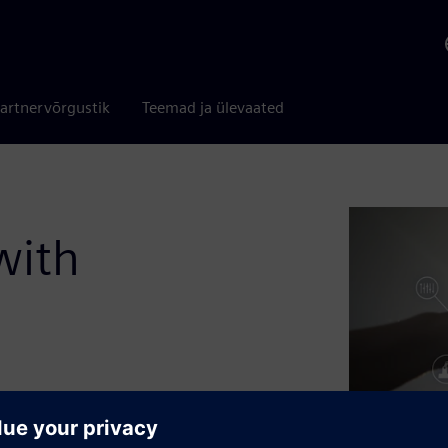
artnervõrgustik
Teemad ja ülevaated
with