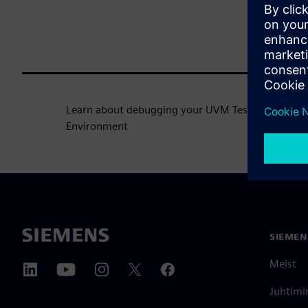
Learn about debugging your UVM Testbench with 
Environment
SIEMEN
Meist
Juhtimi