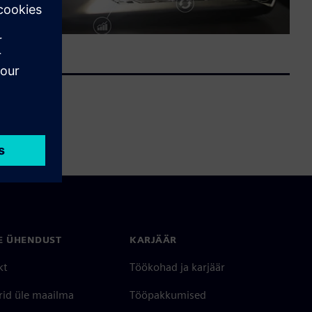
E ÜHENDUST
KARJÄÄR
kt
Töökohad ja karjäär
rid üle maailma
Tööpakkumised