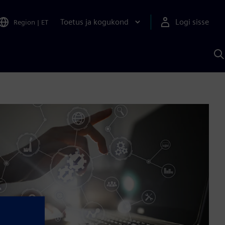
Toetus ja kogukond
Logi sisse
Region
|
ET
O
S
A