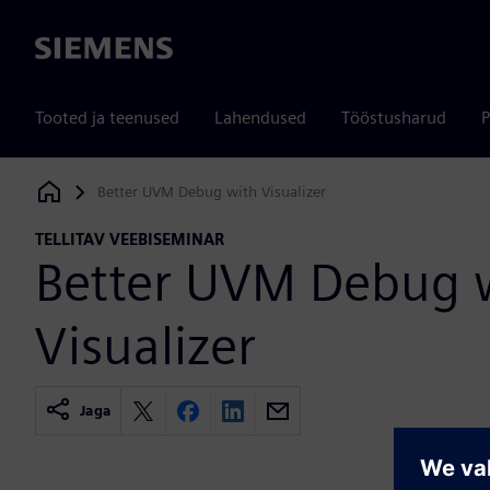
Siemens
Tooted ja teenused
Lahendused
Tööstusharud
P
Better UVM Debug with Visualizer
Siemens Digital Industries Software
TELLITAV VEEBISEMINAR
Better UVM Debug 
Visualizer
Jaga