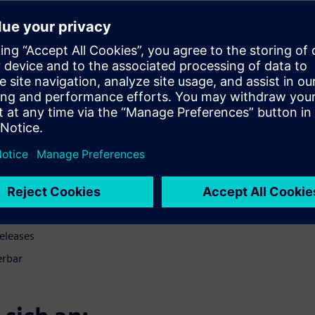
 werden. So kann es flexibel
.
PLM-Cloud Lösung Teamcenter
 Teamcenter
:
ötig
en PLM Lösung
eleases
erbar