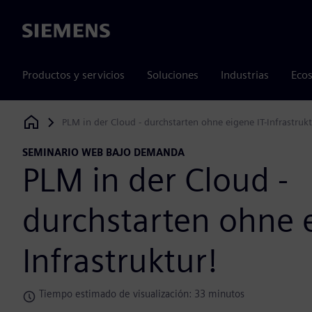
Siemens
Productos y servicios
Soluciones
Industrias
Ecos
PLM in der Cloud - durchstarten ohne eigene IT-Infrastrukt
Siemens Digital Industries Software
SEMINARIO WEB BAJO DEMANDA
PLM in der Cloud -
durchstarten ohne e
Infrastruktur!
Tiempo estimado de visualización: 33 minutos