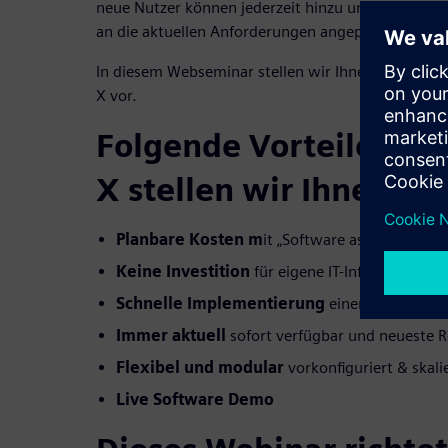
neue Nutzer können jederzeit hinzu und abgebucht
an die aktuellen Anforderungen angepasst werden
In diesem Webseminar stellen wir Ihnen unsere 
X vor.
Folgende Vorteile von
X stellen wir Ihnen vor
Planbare Kosten m
it „Software as a Service“
Keine Investition
für eigene IT-Infrastruktur n
Schnelle Implementierung
einer produktiv
Immer aktuell
sofort verfügbar und neueste R
Flexibel und modular
vorkonfiguriert & skali
Live Software Demo