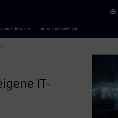
istema de socios
Temas y perspectivas
ur!
igene IT-