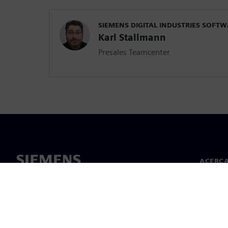
SIEMENS DIGITAL INDUSTRIES SOFT
Karl Stallmann
Presales Teamcenter
ACERCA
Acerca 
Lideraz
Noticias