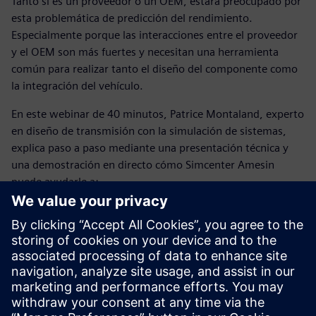
Tanto si es un proveedor o un OEM, estará preocupado por
esta problemática de predicción del rendimiento.
Especialmente porque las interacciones entre el proveedor
y el OEM son más fuertes y necesitan una herramienta
común para realizar tanto el diseño del componente como
la integración del vehículo.
En este webinar de 40 minutos, Patrice Montaland, experto
en diseño de transmisión con la simulación de sistemas,
explica paso a paso mediante una presentación técnica y
una demostración en directo cómo Simcenter Amesin
puede ayudarle a:
Calcular el rendimiento de transmisión y las pérdidas
con modelos casi estáticos
Predecir la conducción usando modelos más dinámicos
Tratar vibraciones y ruido con un nivel más alto de
frecuencia
Recopilar el impacto de la electrificación en cualquier