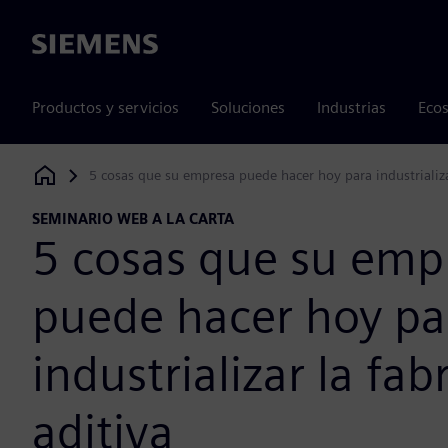
Siemens
Productos y servicios
Soluciones
Industrias
Ecos
5 cosas que su empresa puede hacer hoy para industrializar
Siemens Digital Industries Software
SEMINARIO WEB A LA CARTA
5 cosas que su emp
puede hacer hoy pa
industrializar la fab
aditiva