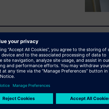
rototipos a diseñar e imprimir
fabricación aditiva.
ducción industrializada real es
 aditiva. Este webinar tratará
a fomentar la fabricación
WARE