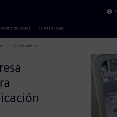
R
istema de socios
Temas e ideas
 la fabricación aditiva
resa
ra
ricación