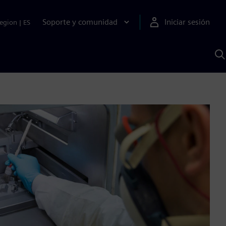
Soporte y comunidad
Iniciar sesión
egion
|
ES
B
c
I
S