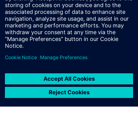
Tanto si optimizas entornos discretos como híbridos, esta
sesión aporta las ideas que necesitas para mantenerte a la
cabeza en una industria que evoluciona con rapidez.
Ve el webinar ahora mismo para obtener información
fundamental y mantenerte a la vanguardia de una industria
de la alimentación y las bebidas que evoluciona muy
deprisa.