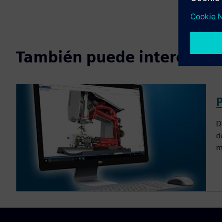
También puede interesarte
D
d
m