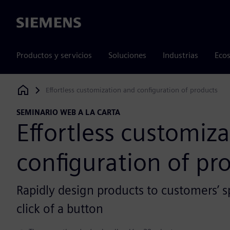
Siemens
Productos y servicios
Soluciones
Industrias
Ecos
Effortless customization and configuration of products
Siemens Digital Industries Software
SEMINARIO WEB A LA CARTA
Effortless customiz
configuration of pr
Rapidly design products to customers’ sp
click of a button