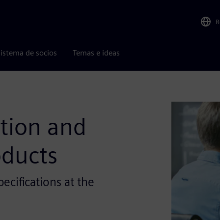
R
istema de socios
Temas e ideas
ation and
oducts
ecifications at the