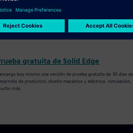
...
Prueba gratuita de Solid Edge
escarga hoy mismo una versión de prueba gratuita de 30 días del
esarrollo de productos: diseño mecánico y eléctrico, simulación, 
ucho más.