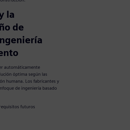
y la
eño de
ingeniería
ento
rrer automáticamente
lución óptima según las
ción humana. Los fabricantes y
enfoque de ingeniería basado
requisitos futuros