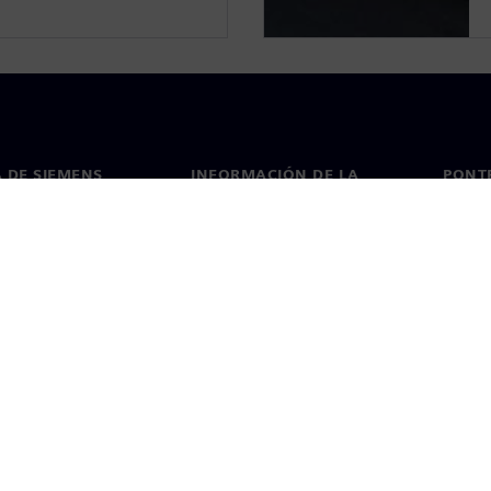
 DE SIEMENS
INFORMACIÓN DE LA
PONT
EMPRESA
de nosotros
Conta
Empresa
go
Oficin
Relaciones con inversores
 y prensa
Estrategia
Información corporativa
Aviso de privacidad
Aviso sobre coo