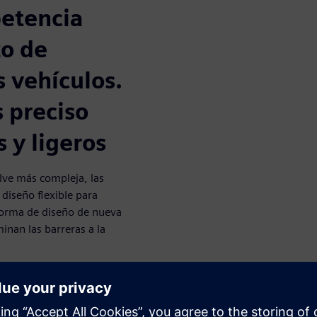
petencia
zo de
s vehículos.
 preciso
 y ligeros
lve más compleja, las
diseño flexible para
forma de diseño de nueva
inan las barreras a la
e materiales y cumplir los
ales