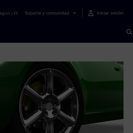
Soporte y comunidad
Iniciar sesión
egion
|
ES
B
c
I
S