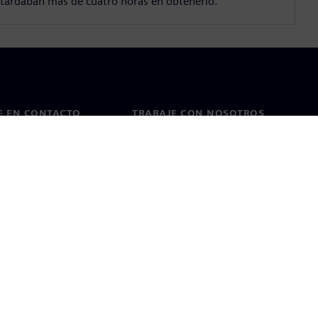
tardaban más de cuatro horas en obtenerlo.
E EN CONTACTO
TRABAJE CON NOSOTROS
cto
Empleos y carreras
as en todo el mundo
Puestos vacantes
kies
Condiciones de uso
ID digital
Denuncia de irregularidades