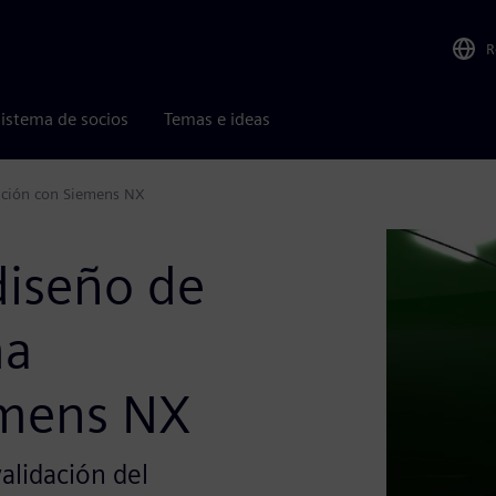
R
istema de socios
Temas e ideas
ración con Siemens NX
diseño de
ma
emens NX
validación del