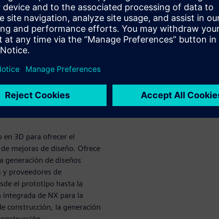
a
ducción
delo físico al
para la
 en 3D para ofrecer el
 de mejoras de diseño. Ofrece
ma generación de diseños
es y proveedores de
sde el prototipo hasta la
 integrada de NX para la
de construcción, la generación
construcción.