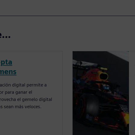
...
opta
emens
ción digital permite a
or para ganar el
ovecha el gemelo digital
as sean más veloces.