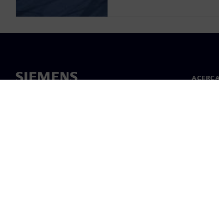
ACERCA
Acerca 
Lideraz
Noticias
©
Siemens
2026